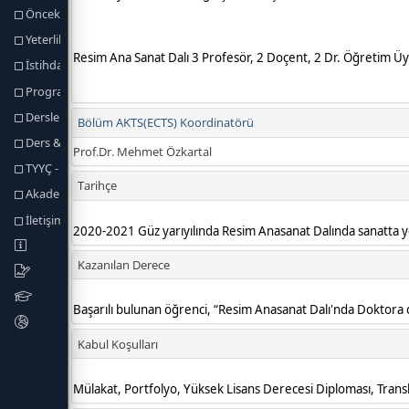
Önceki Öğrenmenin Tanınması
Yeterlilik Koşulları ve Kuralları
İstihdam Olanakları
Program Yeterlikleri
Dersler
Ders & Program Yeterlilikleri
TYYÇ - Program Yeterlilikleri
Akademik Personel
İletişim