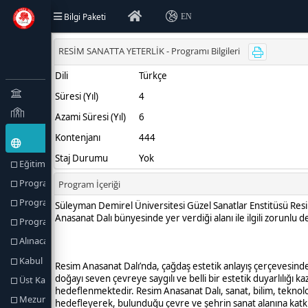
Bilgi Paketi
EN
Eğitim Türü (Amaçlar) ve Hedefler
Program Hakkında
Program Profili
Program Yetkilileri
Alınacak Derece
Kabul Koşulları
Üst Kademeye Geçiş
Mezuniyet Koşulları