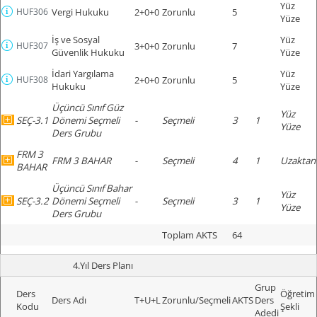
Yüz
HUF306
Vergi Hukuku
2+0+0
Zorunlu
5
Yüze
İş ve Sosyal
Yüz
HUF307
3+0+0
Zorunlu
7
Güvenlik Hukuku
Yüze
İdari Yargılama
Yüz
HUF308
2+0+0
Zorunlu
5
Hukuku
Yüze
Üçüncü Sınıf Güz
Yüz
SEÇ-3.1
Dönemi Seçmeli
-
Seçmeli
3
1
Yüze
Ders Grubu
FRM 3
FRM 3 BAHAR
-
Seçmeli
4
1
Uzaktan
BAHAR
Üçüncü Sınıf Bahar
Yüz
SEÇ-3.2
Dönemi Seçmeli
-
Seçmeli
3
1
Yüze
Ders Grubu
Toplam AKTS
64
4.Yıl Ders Planı
Grup
Ders
Öğretim
Ders Adı
T+U+L
Zorunlu/Seçmeli
AKTS
Ders
Kodu
Şekli
Adedi