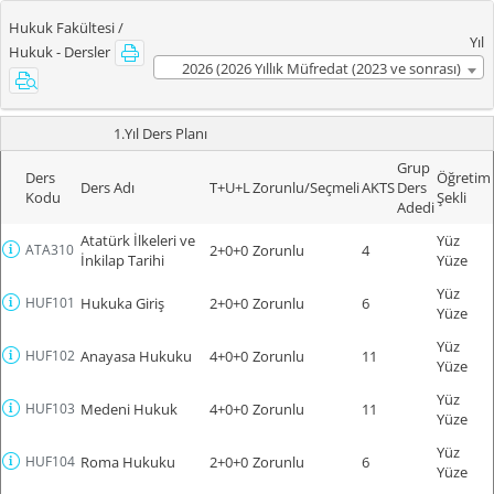
Hukuk Fakültesi /
Yıl
Hukuk - Dersler
2026 (2026 Yıllık Müfredat (2023 ve sonrası)
(Yeni Yönetmelik))
1.Yıl Ders Planı
Grup
Ders
Öğretim
Ders Adı
T+U+L
Zorunlu/Seçmeli
AKTS
Ders
Kodu
Şekli
Adedi
Atatürk İlkeleri ve
Yüz
ATA310
2+0+0
Zorunlu
4
İnkilap Tarihi
Yüze
Yüz
HUF101
Hukuka Giriş
2+0+0
Zorunlu
6
Yüze
Yüz
HUF102
Anayasa Hukuku
4+0+0
Zorunlu
11
Yüze
Yüz
HUF103
Medeni Hukuk
4+0+0
Zorunlu
11
Yüze
Yüz
HUF104
Roma Hukuku
2+0+0
Zorunlu
6
Yüze