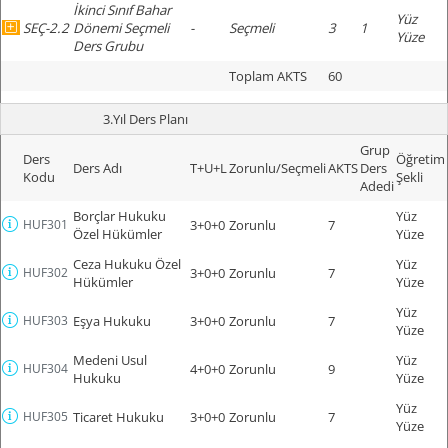
İkinci Sınıf Bahar
Yüz
SEÇ-2.2
Dönemi Seçmeli
-
Seçmeli
3
1
Yüze
Ders Grubu
Toplam AKTS
60
3.Yıl Ders Planı
Grup
Ders
Öğretim
Ders Adı
T+U+L
Zorunlu/Seçmeli
AKTS
Ders
Kodu
Şekli
Adedi
Borçlar Hukuku
Yüz
HUF301
3+0+0
Zorunlu
7
Özel Hükümler
Yüze
Ceza Hukuku Özel
Yüz
HUF302
3+0+0
Zorunlu
7
Hükümler
Yüze
Yüz
HUF303
Eşya Hukuku
3+0+0
Zorunlu
7
Yüze
Medeni Usul
Yüz
HUF304
4+0+0
Zorunlu
9
Hukuku
Yüze
Yüz
HUF305
Ticaret Hukuku
3+0+0
Zorunlu
7
Yüze