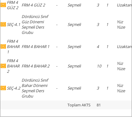
FRM 4
FRM 4 GÜZ 2
-
Seçmeli
3
1
Uzaktan
GÜZ 2
Dördüncü Sınıf
Güz Dönemi
Yüz
SEÇ-4.1
-
Seçmeli
3
1
Seçmeli Ders
Yüze
Grubu
FRM 4
BAHAR
FRM 4 BAHAR 1
-
Seçmeli
4
1
Uzaktan
1
FRM 4
Yüz
BAHAR
FRM 4 BAHAR 2
-
Seçmeli
10
1
Yüze
2
Dördüncü Sınıf
Bahar Dönemi
Yüz
SEÇ-4.2
-
Seçmeli
3
1
Seçmeli Ders
Yüze
Grubu
Toplam AKTS
81