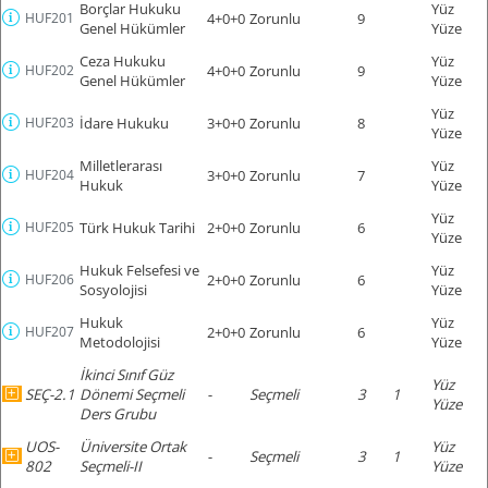
Borçlar Hukuku
Yüz
HUF201
4+0+0
Zorunlu
9
Genel Hükümler
Yüze
Ceza Hukuku
Yüz
HUF202
4+0+0
Zorunlu
9
Genel Hükümler
Yüze
Yüz
HUF203
İdare Hukuku
3+0+0
Zorunlu
8
Yüze
Milletlerarası
Yüz
HUF204
3+0+0
Zorunlu
7
Hukuk
Yüze
Yüz
HUF205
Türk Hukuk Tarihi
2+0+0
Zorunlu
6
Yüze
Hukuk Felsefesi ve
Yüz
HUF206
2+0+0
Zorunlu
6
Sosyolojisi
Yüze
Hukuk
Yüz
HUF207
2+0+0
Zorunlu
6
Metodolojisi
Yüze
İkinci Sınıf Güz
Yüz
SEÇ-2.1
Dönemi Seçmeli
-
Seçmeli
3
1
Yüze
Ders Grubu
UOS-
Üniversite Ortak
Yüz
-
Seçmeli
3
1
802
Seçmeli-II
Yüze