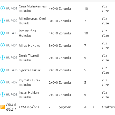
Ceza Muhakemesi
Yüz
HUF401
4+0+0
Zorunlu
10
Hukuku
Yüze
Milletlerarası Özel
Yüz
HUF402
3+0+0
Zorunlu
7
Hukuk
Yüze
İcra ve İflas
Yüz
HUF403
4+0+0
Zorunlu
10
Hukuku
Yüze
Yüz
HUF404
Miras Hukuku
3+0+0
Zorunlu
7
Yüze
Deniz Ticareti
Yüz
HUF405
2+0+0
Zorunlu
5
Hukuku
Yüze
Yüz
HUF406
Sigorta Hukuku
2+0+0
Zorunlu
5
Yüze
Kıymetli Evrak
Yüz
HUF407
2+0+0
Zorunlu
5
Hukuku
Yüze
İnsan Hakları
Yüz
HUF408
2+0+0
Zorunlu
5
Hukuku
Yüze
FRM 4
FRM 4 GÜZ 1
-
Seçmeli
4
1
Uzaktan
GÜZ 1