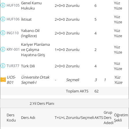
Genel Kamu
Yüz
HUF105
2+0+0
Zorunlu
6
Hukuku
Yüze
Yüz
HUF106
İktisat
2+0+0
Zorunlu
5
Yüze
Yabancı Dil
Yüz
ING110
2+0+0
Zorunlu
4
(İngilizce)
Yüze
Kariyer Planlama
Yüz
KRY-001
ve Çalışma
1+0+0
Zorunlu
2
Yüze
Hayatına Giriş
Yüz
TUR377
Türk Dili
2+0+0
Zorunlu
4
Yüze
UOS-
Üniversite Ortak
Yüz
-
Seçmeli
3
1
801
Seçmeli-I
Yüze
Toplam AKTS
62
2.Yıl Ders Planı
Grup
Ders
Öğretim
Ders Adı
T+U+L
Zorunlu/Seçmeli
AKTS
Ders
Kodu
Şekli
Adedi